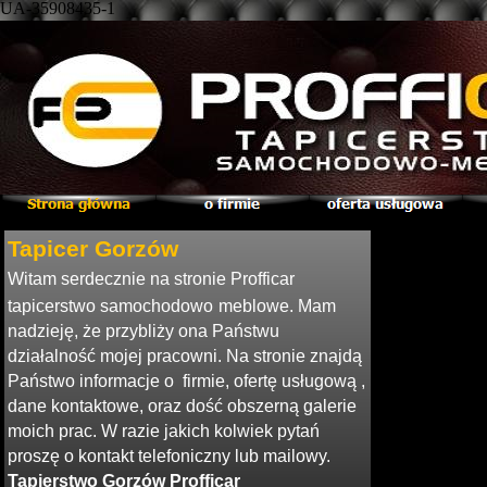
UA-35908435-1
Tapicer Gorzów
Witam serdecznie na stronie Profficar
tapicerstwo samochodow
o
meblowe. Mam
nadzieję, że przybliży ona Państwu
działalność mojej pracowni. Na stronie znajdą
Państwo informacje o firmie, ofertę usługową ,
dane kontaktowe, oraz dość obszerną galerie
moich prac. W razie jakich kolwiek pytań
proszę o kontakt telefoniczny lub mailowy.
Tapierstwo Gorzów Profficar