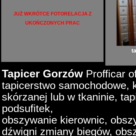
JUŻ WKRÓTCE FOTORELACJA Z
UKOŃCZONYCH PRAC
t
Tapicer Gorzów
Profficar o
tapicerstwo samochodowe,
skórzanej lub w tkaninie
, ta
podsufitek,
obszywanie kierownic, obsz
dźwigni zmiany biegów, obs