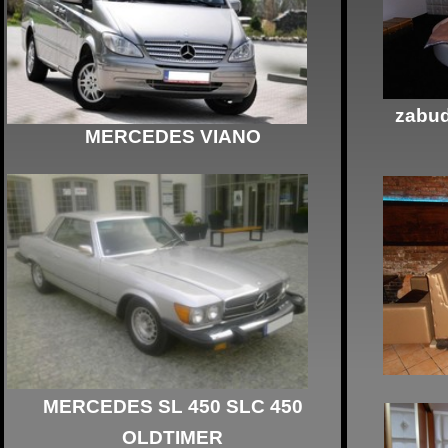
zabud
MERCEDES VIANO
MERCEDES SL
450 SLC 450
OLDTIMER