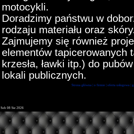
motocykli.
Doradzimy państwu w doborz
rodzaju materiału oraz skóry
Zajmujemy się również pro
elementów tapicerowanych tak
krzesła, ławki itp.) do pubów
lokali publicznych.
Strona główna
|
o firmie
|
oferta usługowa
|
g
Sob 08 Sie 2026